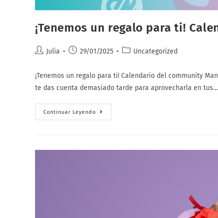
¡Tenemos un regalo para ti! Cal
Autor
Publicación
Categoría
Julia
29/01/2025
Uncategorized
de
de
de
la
la
la
¡Tenemos un regalo para ti! Calendario del community Man
entrada:
entrada:
entrada:
te das cuenta demasiado tarde para aprovecharla en tus…
¡Tenemos
Continuar Leyendo
Un
Regalo
Para
Ti!
Calendario
Del
Community
Manager
2025