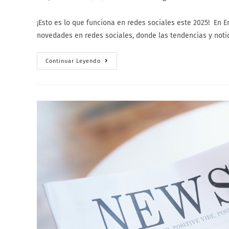
de
de
de
la
la
la
¡Esto es lo que funciona en redes sociales este 2025! En
entrada:
entrada:
entrada:
novedades en redes sociales, donde las tendencias y not
Esto
Continuar Leyendo
Es
Lo
Que
Funciona
Este
2025
En
Redes
Sociales