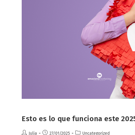
Esto es lo que funciona este 202
Autor
Publicación
Categoría
Julia
27/01/2025
Uncategorized