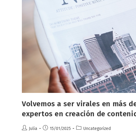
Volvemos a ser virales en más d
expertos en creación de conteni
Autor
Publicación
Categoría
Julia
15/01/2025
Uncategorized
de
de
de