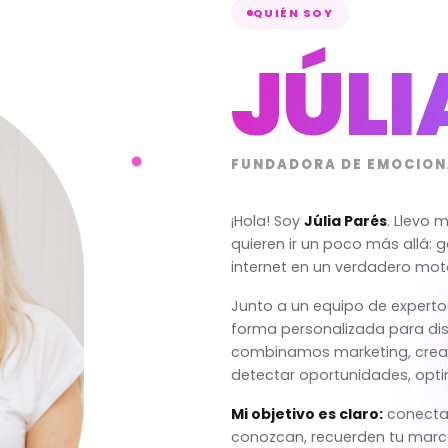
QUIÉN SOY
JÚLI
FUNDADORA DE EMOCION
¡Hola! Soy
Júlia Parés
. Llevo
quieren ir un poco más allá: ga
internet en un verdadero mot
Junto a un equipo de experto
forma personalizada para dis
combinamos marketing, creativ
detectar oportunidades, opti
Mi objetivo es claro:
conectar
conozcan, recuerden tu marca