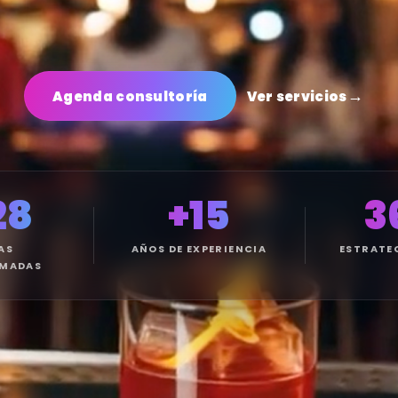
strategia que transforma negocio
Agenda consultoría
Ver servicios
28
+15
3
AS
AÑOS DE EXPERIENCIA
ESTRATE
MADAS