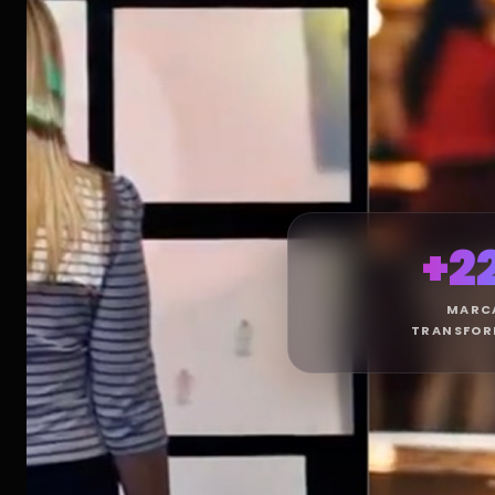
E
+2
MARC
TRANSFOR