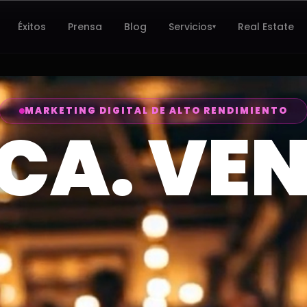
Éxitos
Prensa
Blog
Servicios
Real Estate
▾
MARKETING DIGITAL DE ALTO RENDIMIENTO
CA. VEN
ÉXITO.