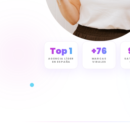
Top 1
+76
AGENCIA LÍDER
MARCAS
SA
EN ESPAÑA
VIRALES