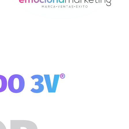
DO 3V
®