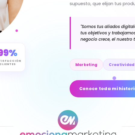
supuesto, que elijan tus produ
"Somos tus aliados digita
tus objetivos y trabajamo
negocio crece, el nuestro 
99%
TISFACCIÓN
Marketing
Creatividad
CLIENTES
Conoce toda mi histor